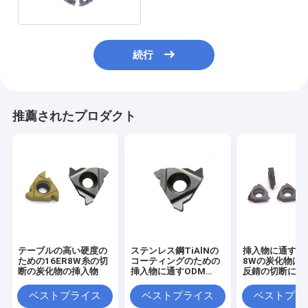
続行
推薦されたプロダクト
テーブルの高い硬度の
ステンレス鋼TiAlNの
挿入物に通す16
ための16ER8W糸の切
コーティングのための
8Wの炭化物は
断の炭化物の挿入物
挿入物に通すODM
反錆の切断に革
AG60の金属の切断の
炭化物
ベストプライス
ベストプライス
ベストプラ