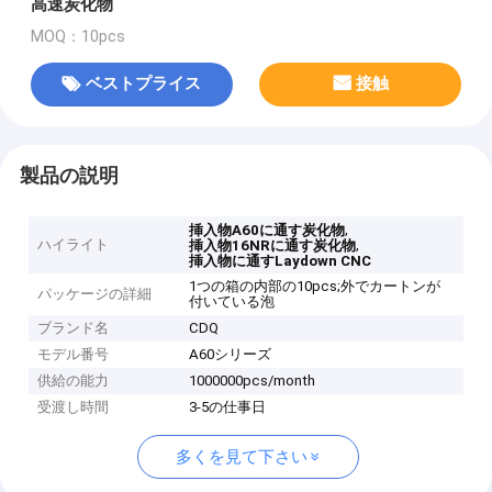
高速炭化物
MOQ：10pcs
ベストプライス
接触
製品の説明
,
挿入物A60に通す炭化物
ハイライト
,
挿入物16NRに通す炭化物
挿入物に通すLaydown CNC
1つの箱の内部の10pcs;外でカートンが
パッケージの詳細
付いている泡
ブランド名
CDQ
モデル番号
A60シリーズ
供給の能力
1000000pcs/month
受渡し時間
3-5の仕事日
多くを見て下さい