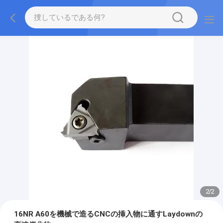
2
/
2
16NR A60を機械で造るCNCの挿入物に通すLaydownの