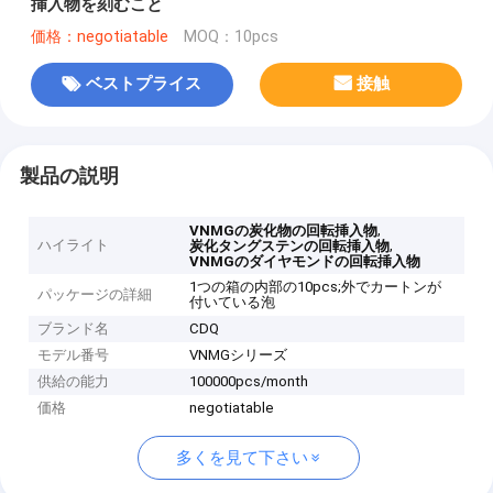
挿入物を刻むこと
価格：negotiatable
MOQ：10pcs
ベストプライス
接触
製品の説明
,
VNMGの炭化物の回転挿入物
ハイライト
,
炭化タングステンの回転挿入物
VNMGのダイヤモンドの回転挿入物
1つの箱の内部の10pcs;外でカートンが
パッケージの詳細
付いている泡
ブランド名
CDQ
モデル番号
VNMGシリーズ
供給の能力
100000pcs/month
価格
negotiatable
多くを見て下さい