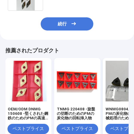
続行
推薦されたプロダクト
OEM/ODM DNMG
TNMG 220408 -旋盤
WNMG0804/08
150608 -堅くされた鋼
の切断のためのPMの
PMの炭化物のC
鉄のためのPMの高速
炭化物の回転挿入物
械処理のための
炭化物の回転挿入物
入物用具
ベストプライス
ベストプライス
ベストプラ