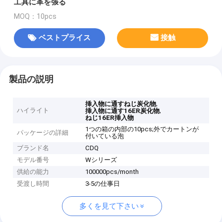
工具に革を張る
MOQ：10pcs
ベストプライス
接触
製品の説明
,
挿入物に通すねじ炭化物
ハイライト
,
挿入物に通す16ER炭化物
ねじ16ER挿入物
1つの箱の内部の10pcs;外でカートンが
パッケージの詳細
付いている泡
ブランド名
CDQ
モデル番号
Wシリーズ
供給の能力
100000pcs/month
受渡し時間
3-5の仕事日
多くを見て下さい