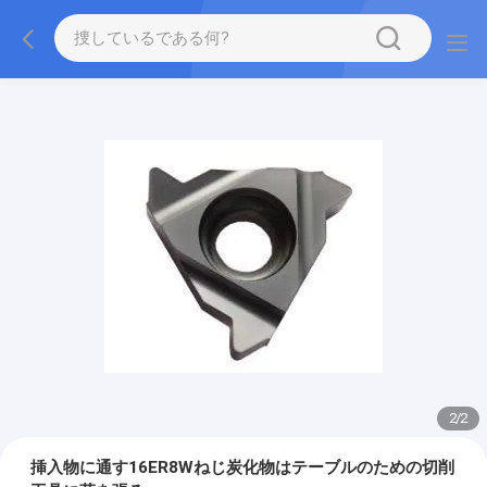
2
/
2
挿入物に通す16ER8Wねじ炭化物はテーブルのための切削