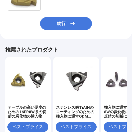
続行
推薦されたプロダクト
テーブルの高い硬度の
ステンレス鋼TiAlNの
挿入物に通す16
ための16ER8W糸の切
コーティングのための
8Wの炭化物は
断の炭化物の挿入物
挿入物に通すODM
反錆の切断に革
AG60の金属の切断の
炭化物
ベストプライス
ベストプライス
ベストプラ