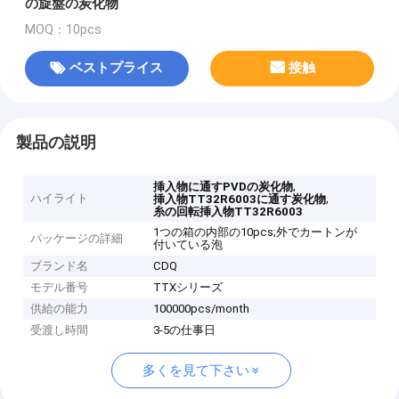
の旋盤の炭化物
MOQ：10pcs
ベストプライス
接触
製品の説明
,
挿入物に通すPVDの炭化物
ハイライト
,
挿入物TT32R6003に通す炭化物
糸の回転挿入物TT32R6003
1つの箱の内部の10pcs;外でカートンが
パッケージの詳細
付いている泡
ブランド名
CDQ
モデル番号
TTXシリーズ
供給の能力
100000pcs/month
受渡し時間
3-5の仕事日
多くを見て下さい