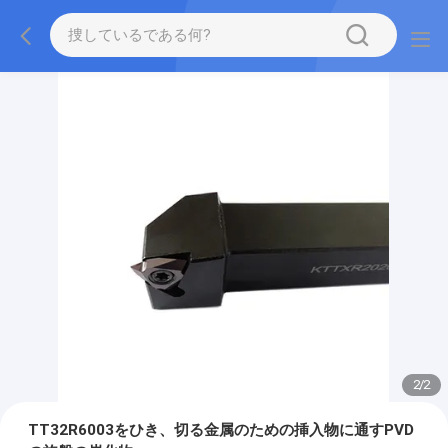
2
/
2
TT32R6003をひき、切る金属のための挿入物に通すPVD