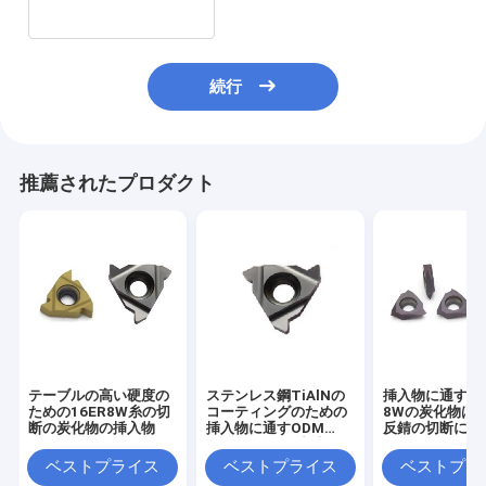
続行
推薦されたプロダクト
テーブルの高い硬度の
ステンレス鋼TiAlNの
挿入物に通す16
ための16ER8W糸の切
コーティングのための
8Wの炭化物は
断の炭化物の挿入物
挿入物に通すODM
反錆の切断に革
AG60の金属の切断の
炭化物
ベストプライス
ベストプライス
ベストプラ